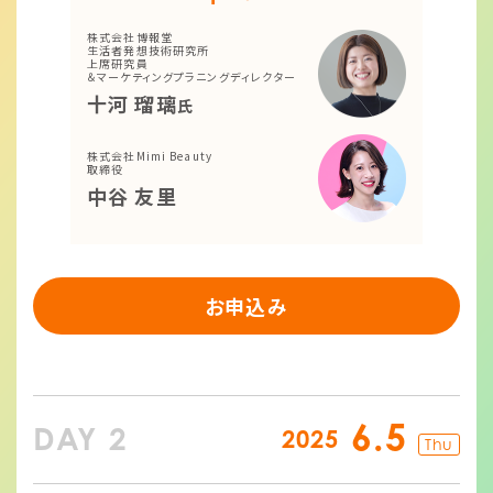
株式会社博報堂
生活者発想技術研究所
上席研究員
＆マーケティングプラニングディレクター
十河 瑠璃
氏
株式会社Mimi Beauty
取締役
中谷 友里
お申込み
6.5
DAY 2
2025
Thu