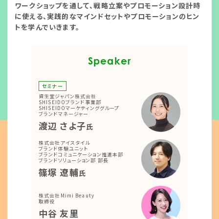
ワークショップを通して、戦略立案やプロモーション設計時
に使える、実践的なマインドセットやプロモーションのヒン
トを学んでいきます。
Speaker
セミナー
資生堂ジャパン株式会社
SHISEIDOブランド事業部
SHISEIDOマーケティンググループ
ブランドマネージャー
渡辺 さよ子
氏
株式会社アイスタイル
ブランド体験ユニット
ブランドコミュニケーション推進本部
ブランドソリューション部 部長
篠塚 遼輔
氏
株式会社Mimi Beauty
取締役
中谷 友里