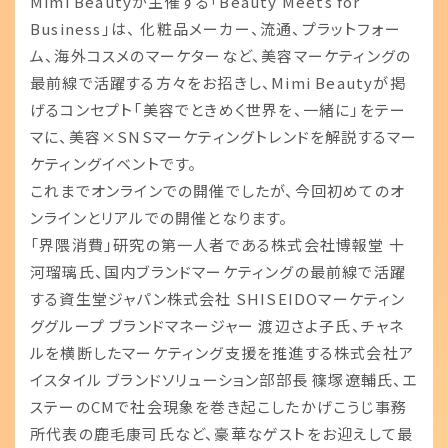
Mimi Beautyが主催する「Beauty Meets for
Business」は、 化粧品メーカー、流通、プラットフォー
ム、海外コスメのマーケターなど、美容マーケティングの
最前線で活躍する方々をお招きし、Mimi Beautyが掲
げるコンセプト「美容でときめく世界を、一緒に」をテー
マに、美容×SNSマーケティングトレンドを解説するマー
ケティングイベントです。
これまでオンラインでの開催でしたが、今回初めてのオ
ンラインとリアルでの開催となります。
「界隈消費」研究の第一人者である株式会社博報堂 十
河瑠璃氏、国内ブランドマーケティングの最前線で活躍
する資生堂ジャパン株式会社 SHISEIDOマーケティン
ググループ ブランドマネージャー 渡辺さよ子氏、チャネ
ルを横断したマーケティング支援を推進する株式会社ア
イスタイル ブランドソリューション部部長 篠塚遼輔氏、エ
ステーのCMで社会現象を巻き起こしたかげこうじ事務
所代表の鹿毛康司氏など、豪華なゲストをお迎えして最