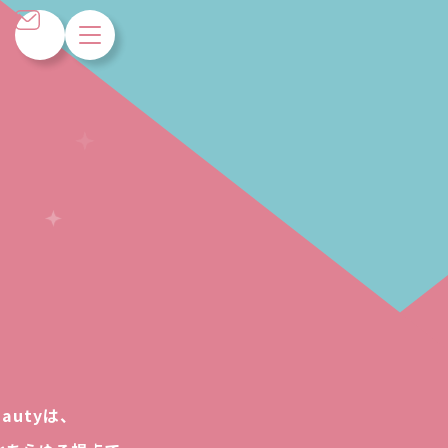
e
a
u
t
y
は
、