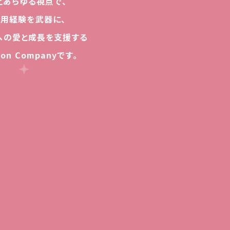
と
あ
ら
ゆ
る
視
点
で
、
運
用
経
験
を
武
器
に
、
へ
の
愛
と
成
長
を
支
援
す
る
i
o
n
C
o
m
p
a
n
y
で
す
。