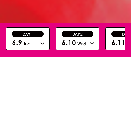
DAY1
DAY2
DAY
6.9
6.10
6.11
Tue
Wed
T
ABOUT
美容極
-極める美容、新しいわたし-